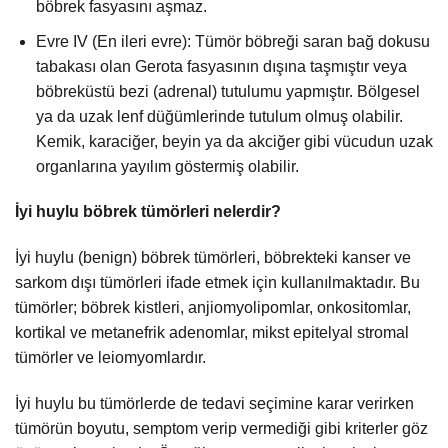
böbrek fasyasını aşmaz.
Evre IV (En ileri evre): Tümör böbreği saran bağ dokusu
tabakası olan Gerota fasyasının dışına taşmıştır veya
böbreküstü bezi (adrenal) tutulumu yapmıştır. Bölgesel
ya da uzak lenf düğümlerinde tutulum olmuş olabilir.
Kemik, karaciğer, beyin ya da akciğer gibi vücudun uzak
organlarına yayılım göstermiş olabilir.
İyi huylu böbrek tümörleri nelerdir?
İyi huylu (benign) böbrek tümörleri, böbrekteki kanser ve
sarkom dışı tümörleri ifade etmek için kullanılmaktadır. Bu
tümörler; böbrek kistleri, anjiomyolipomlar, onkositomlar,
kortikal ve metanefrik adenomlar, mikst epitelyal stromal
tümörler ve leiomyomlardır.
İyi huylu bu tümörlerde de tedavi seçimine karar verirken
tümörün boyutu, semptom verip vermediği gibi kriterler göz