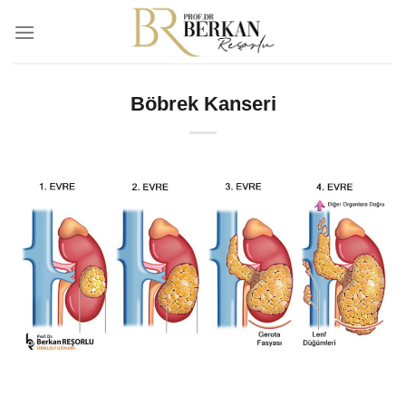
İçeriğe
atla
Böbrek Kanseri